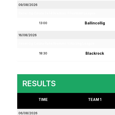
09/08/2026
Rebel Og Coiste Fe14 Premier 1 Football League
13:00
Ballincollig
16/08/2026
Rebel Og Coiste Fe14 Premier 1 Hurling League
18:30
Blackrock
RESULTS
TIME
TEAM 1
06/08/2026