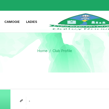
CAMOGIE
LADIES
Home
/
Club Profile
-