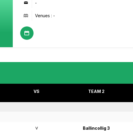
-
Venues : -
VS
TEAM 2
V
Ballincollig 3