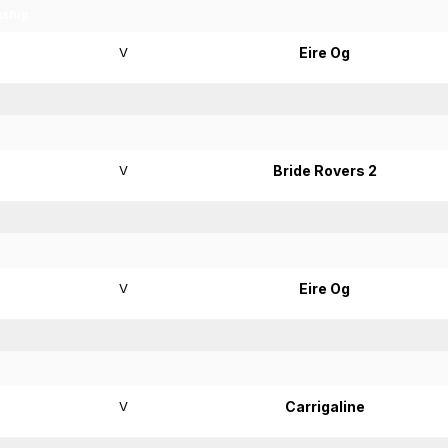
nship
V
Eire Og
V
Bride Rovers 2
V
Eire Og
V
Carrigaline