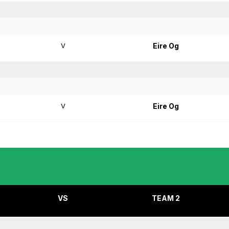
V
Eire Og
V
Eire Og
VS
TEAM 2