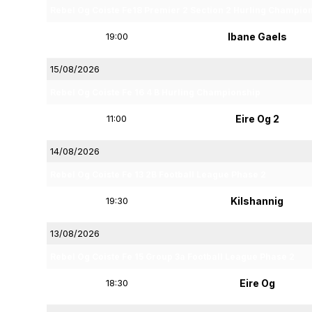
Rebel Og Coiste Fe18 Premier 2 Section 2 Hurling Champio
19:00
Ibane Gaels
15/08/2026
Rebel Og Coiste Fe 16 4 B Hurling Championship
11:00
Eire Og 2
14/08/2026
Rebel Og Coiste Fe 13 2B Football League Phase 2
19:30
Kilshannig
13/08/2026
Rebel Og Coiste Fe 15 Group 3a Football League Phase 2
18:30
Eire Og