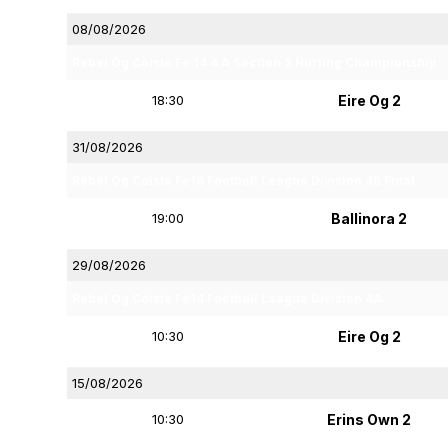
08/08/2026
Rebel Og Coiste Fe 14 4 A Section 2 Hurling Championship
18:30
Eire Og 2
31/08/2026
Rebel Og Coiste Fe16 Football League Division 4B Final
19:00
Ballinora 2
29/08/2026
Rebel Og Coiste Fe14 Football League Division 4A
10:30
Eire Og 2
15/08/2026
10:30
Erins Own 2