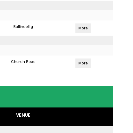
Ballincollig
More
Church Road
More
VENUE