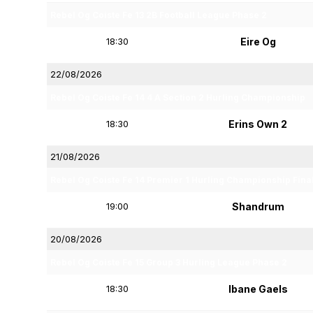
Rebel Og Coiste Fe 13 2B Football League Phase 2
18:30
Eire Og
22/08/2026
Rebel Og Coiste Fe 14 4 A Section 2 Hurling Championship
18:30
Erins Own 2
21/08/2026
Rebel Og Coiste Fe 14 Premier 1 Hurling Championship Fina
19:00
Shandrum
20/08/2026
Rebel Og Coiste Fe 15 Group 3 Hurling League Phase 2
18:30
Ibane Gaels