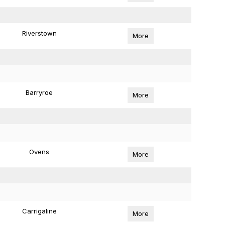
Riverstown
More
Barryroe
More
Ovens
More
Carrigaline
More