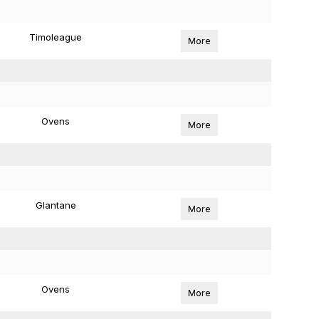
Timoleague
More
Ovens
More
Glantane
More
Ovens
More