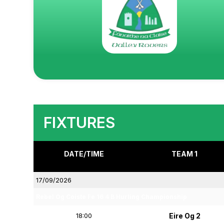
FIXTURES
DATE/TIME
TEAM 1
17/09/2026
Rebel Og Coiste Fe 16 4 B Hurling Championship
18:00
Eire Og 2