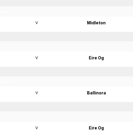
nship
V
Midleton
V
Eire Og
nship
V
Ballinora
V
Eire Og